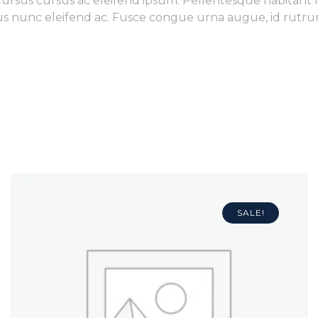
sus cursus cursus ac eleifend ipsum. Pellentesque habitan
inibus nunc eleifend ac. Fusce congue urna augue, id rutr
SALE!