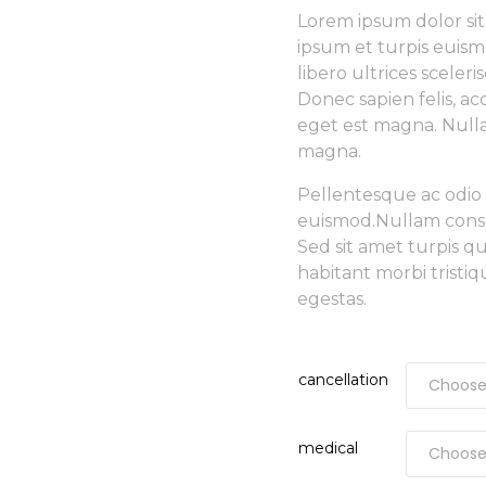
Lorem ipsum dolor sit
ipsum et turpis euism
libero ultrices sceler
Donec sapien felis, ac
eget est magna. Nulla
magna.
Pellentesque ac odio 
euismod.Nullam consequ
Sed sit amet turpis q
habitant morbi tristi
egestas.
cancellation
medical