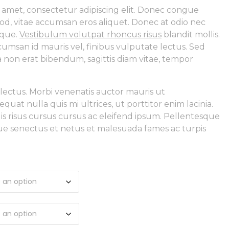
 amet, consectetur adipiscing elit. Donec congue
od, vitae accumsan eros aliquet. Donec at odio nec
isque.
Vestibulum volutpat rhoncus risus
blandit mollis.
cumsan id mauris vel, finibus vulputate lectus. Sed
 non erat bibendum, sagittis diam vitae, tempor
lectus. Morbi venenatis auctor mauris ut
at nulla quis mi ultrices, ut porttitor enim lacinia.
uis risus cursus cursus ac eleifend ipsum. Pellentesque
que senectus et netus et malesuada fames ac turpis