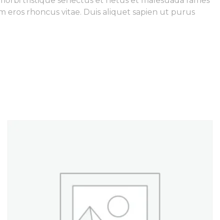
t morbi tristique senectus et netus et malesuada fames
um eros rhoncus vitae. Duis aliquet sapien ut purus