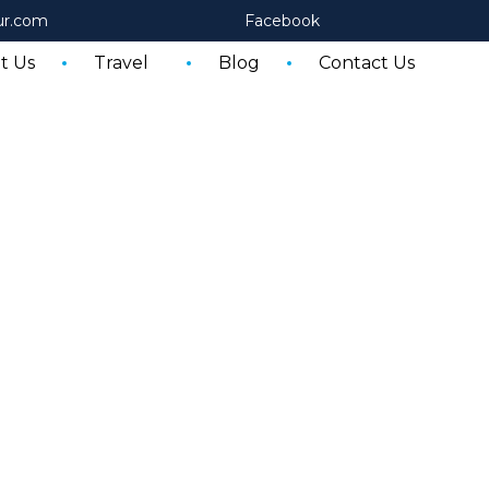
ur.com
Facebook
t Us
Travel
Blog
Contact Us
Shop Now