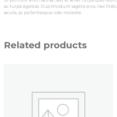
ut porttitor enim lacinia. Sed sit amet turpis quis ri
ac turpis egestas. Duis tincidunt sagittis eros, nec f
iaculis, ac pellentesque odio molestie.
Related products