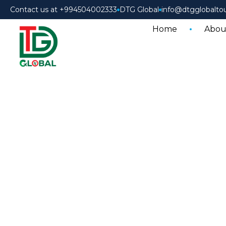
Contact us at +994504002333
DTG Global
info@dtgglobalto
Home
Abou