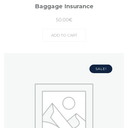
Baggage Insurance
50.00
€
ADD TO CART
SALE!